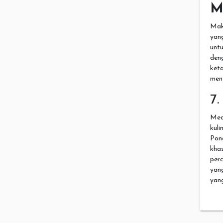
M
Maka
yan
unt
den
ket
men
7
Med
kul
Pon
kha
per
yan
yang