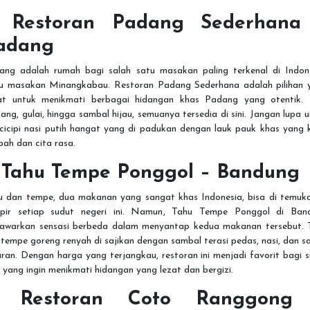
.
Restoran Padang Sederhana
adang
ang adalah rumah bagi salah satu masakan paling terkenal di Indone
tu masakan Minangkabau. Restoran Padang Sederhana adalah pilihan 
at untuk menikmati berbagai hidangan khas Padang yang otentik. 
ang, gulai, hingga sambal hijau, semuanya tersedia di sini. Jangan lupa 
cicipi nasi putih hangat yang di padukan dengan lauk pauk khas yang 
ah dan cita rasa.
.
Tahu Tempe Ponggol – Bandung
u dan tempe, dua makanan yang sangat khas Indonesia, bisa di temuka
pir setiap sudut negeri ini. Namun, Tahu Tempe Ponggol di Ban
awarkan sensasi berbeda dalam menyantap kedua makanan tersebut. 
tempe goreng renyah di sajikan dengan sambal terasi pedas, nasi, dan s
ran. Dengan harga yang terjangkau, restoran ini menjadi favorit bagi 
 yang ingin menikmati hidangan yang lezat dan bergizi.
6.
Restoran Coto Ranggong