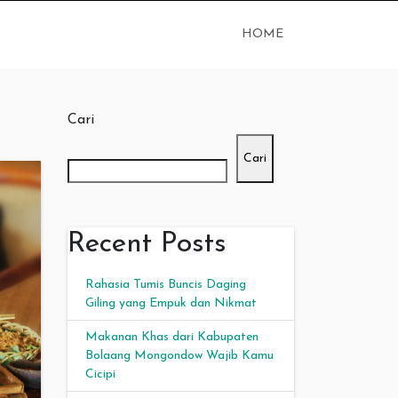
HOME
Cari
Cari
Recent Posts
Rahasia Tumis Buncis Daging
Giling yang Empuk dan Nikmat
Makanan Khas dari Kabupaten
Bolaang Mongondow Wajib Kamu
Cicipi