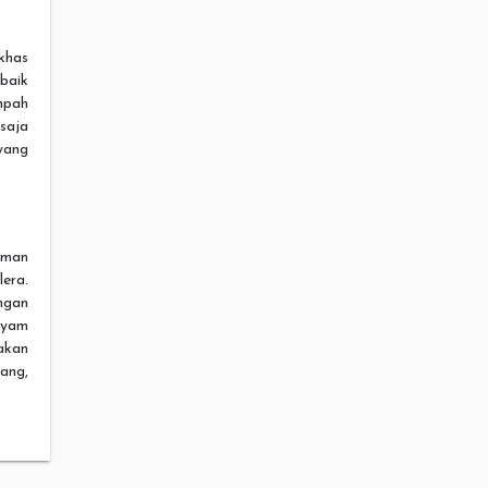
 khas
baik
mpah
saja
yang
aman
era.
ngan
ayam
akan
ang,