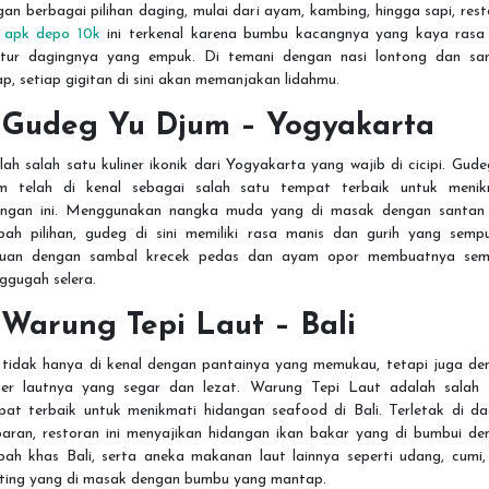
an berbagai pilihan daging, mulai dari ayam, kambing, hingga sapi, res
t apk depo 10k
ini terkenal karena bumbu kacangnya yang kaya rasa
stur dagingnya yang empuk. Di temani dengan nasi lontong dan sa
p, setiap gigitan di sini akan memanjakan lidahmu.
.
Gudeg Yu Djum – Yogyakarta
ah salah satu kuliner ikonik dari Yogyakarta yang wajib di cicipi. Gud
m telah di kenal sebagai salah satu tempat terbaik untuk menik
angan ini. Menggunakan nangka muda yang di masak dengan santan
pah pilihan, gudeg di sini memiliki rasa manis dan gurih yang sempu
uan dengan sambal krecek pedas dan ayam opor membuatnya sem
ggugah selera.
.
Warung Tepi Laut – Bali
i tidak hanya di kenal dengan pantainya yang memukau, tetapi juga de
iner lautnya yang segar dan lezat. Warung Tepi Laut adalah salah 
pat terbaik untuk menikmati hidangan seafood di Bali. Terletak di da
baran, restoran ini menyajikan hidangan ikan bakar yang di bumbui de
pah khas Bali, serta aneka makanan laut lainnya seperti udang, cumi,
iting yang di masak dengan bumbu yang mantap.