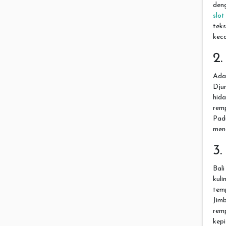
deng
slo
tek
keca
2
Adal
Dju
hid
rem
Pad
men
3
Bal
kul
tem
Jim
rem
kep