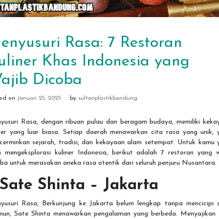
enyusuri Rasa: 7 Restoran
uliner Khas Indonesia yang
ajib Dicoba
ted on
Januari 25, 2025
by
sultanplastikbandung
yusuri Rasa, dengan ribuan pulau dan beragam budaya, memiliki keka
iner yang luar biasa. Setiap daerah menawarkan cita rasa yang unik, 
cerminkan sejarah, tradisi, dan kekayaan alam setempat. Untuk kamu 
in mengeksplorasi kuliner Indonesia, berikut adalah 7 restoran yang w
ba untuk merasakan aneka rasa otentik dari seluruh penjuru Nusantara.
Sate Shinta – Jakarta
yusuri Rasa, Berkunjung ke Jakarta belum lengkap tanpa mencicipi s
un, Sate Shinta menawarkan pengalaman yang berbeda. Menyajikan 