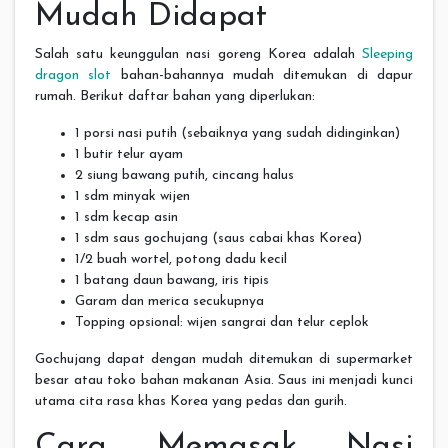
Mudah Didapat
Salah satu keunggulan nasi goreng Korea adalah
Sleeping
dragon slot
bahan-bahannya mudah ditemukan di dapur
rumah. Berikut daftar bahan yang diperlukan:
1 porsi nasi putih (sebaiknya yang sudah didinginkan)
1 butir telur ayam
2 siung bawang putih, cincang halus
1 sdm minyak wijen
1 sdm kecap asin
1 sdm saus gochujang (saus cabai khas Korea)
1/2 buah wortel, potong dadu kecil
1 batang daun bawang, iris tipis
Garam dan merica secukupnya
Topping opsional: wijen sangrai dan telur ceplok
Gochujang dapat dengan mudah ditemukan di supermarket
besar atau toko bahan makanan Asia. Saus ini menjadi kunci
utama cita rasa khas Korea yang pedas dan gurih.
Cara Memasak Nasi