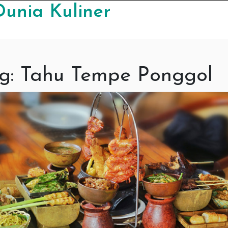
Dunia Kuliner
g:
Tahu Tempe Ponggol