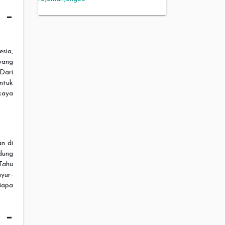
 –
sia,
yang
Dari
untuk
kaya
n di
dung
Tahu
ayur-
siapa
 –