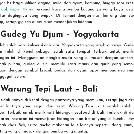
an berbagai pilihan daging, mulai dari ayam, kambing, hingga sapi, res
t apk depo 10k
ini terkenal karena bumbu kacangnya yang kaya rasa
stur dagingnya yang empuk. Di temani dengan nasi lontong dan sa
p, setiap gigitan di sini akan memanjakan lidahmu.
.
Gudeg Yu Djum – Yogyakarta
ah salah satu kuliner ikonik dari Yogyakarta yang wajib di cicipi. Gud
m telah di kenal sebagai salah satu tempat terbaik untuk menik
angan ini. Menggunakan nangka muda yang di masak dengan santan
pah pilihan, gudeg di sini memiliki rasa manis dan gurih yang sempu
uan dengan sambal krecek pedas dan ayam opor membuatnya sem
ggugah selera.
.
Warung Tepi Laut – Bali
i tidak hanya di kenal dengan pantainya yang memukau, tetapi juga de
iner lautnya yang segar dan lezat. Warung Tepi Laut adalah salah 
pat terbaik untuk menikmati hidangan seafood di Bali. Terletak di da
baran, restoran ini menyajikan hidangan ikan bakar yang di bumbui de
pah khas Bali, serta aneka makanan laut lainnya seperti udang, cumi,
iting yang di masak dengan bumbu yang mantap.