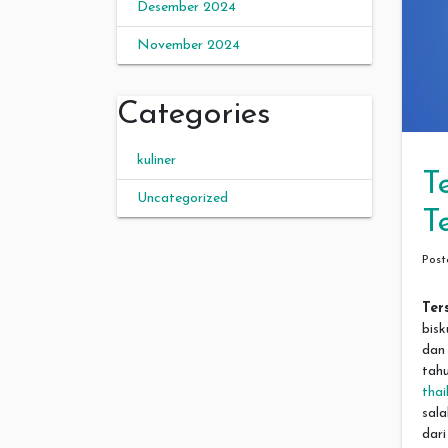
Desember 2024
November 2024
Categories
kuliner
T
Uncategorized
T
Pos
Ter
bis
dan
tah
thai
sal
dar