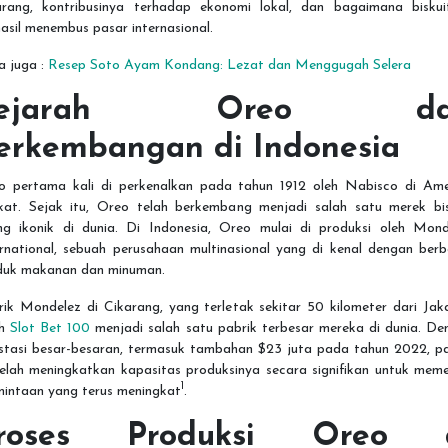
arang, kontribusinya terhadap ekonomi lokal, dan bagaimana biskuit
asil menembus pasar internasional.
a juga :
Resep Soto Ayam Kondang: Lezat dan Menggugah Selera
Sejarah Oreo da
erkembangan di Indonesia
o pertama kali di perkenalkan pada tahun 1912 oleh Nabisco di Ame
ikat. Sejak itu, Oreo telah berkembang menjadi salah satu merek bis
ing ikonik di dunia. Di Indonesia, Oreo mulai di produksi oleh Mond
ernational, sebuah perusahaan multinasional yang di kenal dengan berb
duk makanan dan minuman.
ik Mondelez di Cikarang, yang terletak sekitar 50 kilometer dari Jak
ah
Slot Bet 100
menjadi salah satu pabrik terbesar mereka di dunia. De
estasi besar-besaran, termasuk tambahan $23 juta pada tahun 2022, pa
telah meningkatkan kapasitas produksinya secara signifikan untuk mem
1
mintaan yang terus meningkat
.
roses Produksi Oreo 