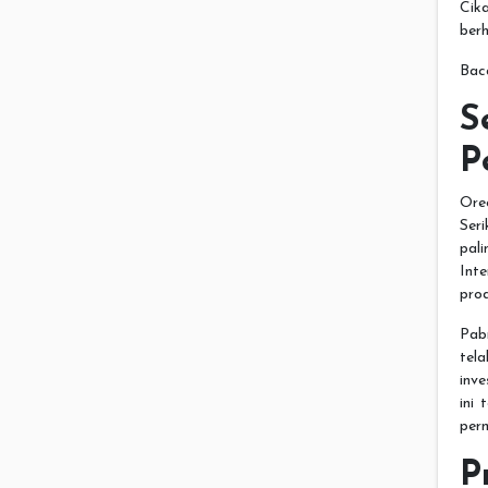
Cik
berh
Bac
P
Ore
Ser
pal
Int
pro
Pabr
tel
inv
ini 
per
P