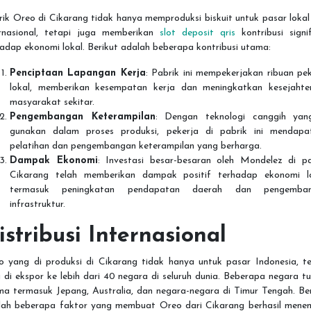
ik Oreo di Cikarang tidak hanya memproduksi biskuit untuk pasar loka
ernasional, tetapi juga memberikan
slot deposit qris
kontribusi signi
adap ekonomi lokal. Berikut adalah beberapa kontribusi utama:
Penciptaan Lapangan Kerja
: Pabrik ini mempekerjakan ribuan pe
lokal, memberikan kesempatan kerja dan meningkatkan kesejahte
masyarakat sekitar.
Pengembangan Keterampilan
: Dengan teknologi canggih yan
gunakan dalam proses produksi, pekerja di pabrik ini mendapa
pelatihan dan pengembangan keterampilan yang berharga.
Dampak Ekonomi
: Investasi besar-besaran oleh Mondelez di pa
Cikarang telah memberikan dampak positif terhadap ekonomi lo
termasuk peningkatan pendapatan daerah dan pengemba
infrastruktur.
istribusi Internasional
o yang di produksi di Cikarang tidak hanya untuk pasar Indonesia, te
 di ekspor ke lebih dari 40 negara di seluruh dunia. Beberapa negara t
ma termasuk Jepang, Australia, dan negara-negara di Timur Tengah. Ber
lah beberapa faktor yang membuat Oreo dari Cikarang berhasil mene