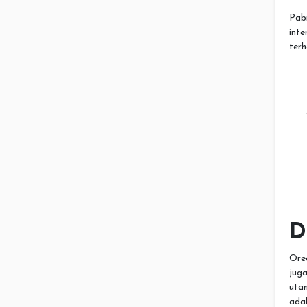
Pabr
int
terh
D
Ore
juga
uta
ada