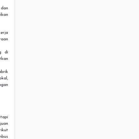
l dan
fikan
kerja
raan
g di
tkan
brik
kal,
ngan
tapi
ujuan
ikut
mbus