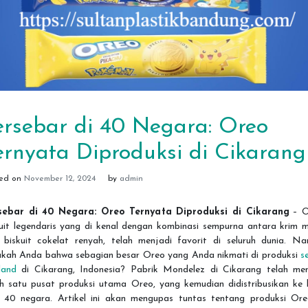
ersebar di 40 Negara: Oreo
ernyata Diproduksi di Cikarang
ted on
November 12, 2024
by
admin
sebar di 40 Negara: Oreo Ternyata Diproduksi di Cikarang
– O
kuit legendaris yang di kenal dengan kombinasi sempurna antara krim m
 biskuit cokelat renyah, telah menjadi favorit di seluruh dunia. Na
ukah Anda bahwa sebagian besar Oreo yang Anda nikmati di produksi
s
land
di Cikarang, Indonesia? Pabrik Mondelez di Cikarang telah men
ah satu pusat produksi utama Oreo, yang kemudian didistribusikan ke l
i 40 negara. Artikel ini akan mengupas tuntas tentang produksi Ore