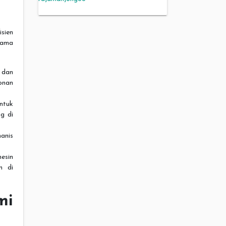
isien
tama
 dan
onan
ntuk
g di
manis
esin
m di
mi