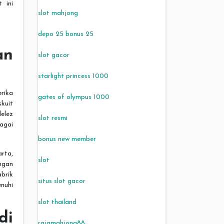
 ini
slot mahjong
depo 25 bonus 25
n
slot gacor
starlight princess 1000
rika
gates of olympus 1000
kuit
elez
slot resmi
agai
bonus new member
arta,
slot
ngan
brik
situs slot gacor
enuhi
slot thailand
di
rajamahjong88