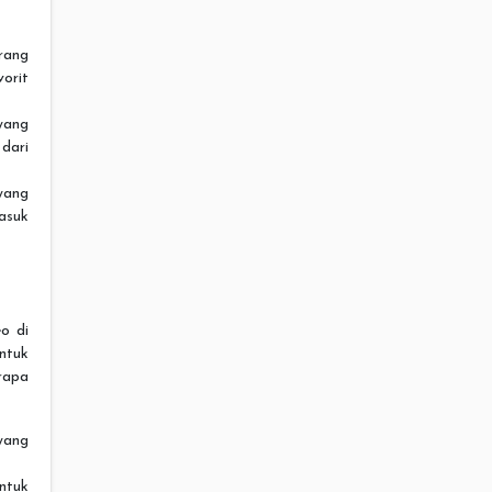
arang
orit
yang
dari
yang
asuk
o di
ntuk
rapa
yang
untuk