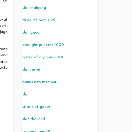
slot mahjong
akat
depo 25 bonus 25
perti
juga
slot gacor
starlight princess 1000
yang
rena
gates of olympus 1000
apai
aktu
slot resmi
bonus new member
slot
situs slot gacor
slot thailand
rajamahjong88