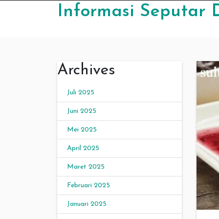
Skip to content
Informasi Seputar 
Archives
Juli 2025
Juni 2025
Mei 2025
April 2025
Maret 2025
Februari 2025
Januari 2025