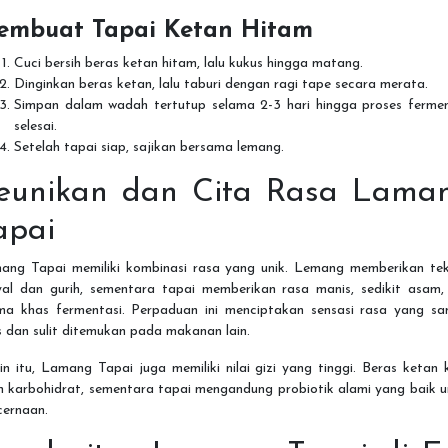
embuat Tapai Ketan Hitam
Cuci bersih beras ketan hitam, lalu kukus hingga matang.
Dinginkan beras ketan, lalu taburi dengan ragi tape secara merata.
Simpan dalam wadah tertutup selama 2-3 hari hingga proses fermen
selesai.
Setelah tapai siap, sajikan bersama lemang.
eunikan dan Cita Rasa Lama
apai
ang Tapai memiliki kombinasi rasa yang unik. Lemang memberikan tek
yal dan gurih, sementara tapai memberikan rasa manis, sedikit asam,
ma khas fermentasi. Perpaduan ini menciptakan sensasi rasa yang sa
 dan sulit ditemukan pada makanan lain.
in itu, Lamang Tapai juga memiliki nilai gizi yang tinggi. Beras ketan
n karbohidrat, sementara tapai mengandung probiotik alami yang baik u
cernaan.