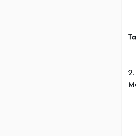
Ta
2
M