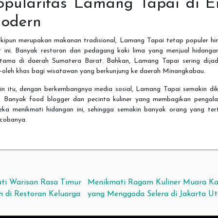
opularitas Lamang Tapai di E
odern
kipun merupakan makanan tradisional, Lamang Tapai tetap populer hi
t ini. Banyak restoran dan pedagang kaki lima yang menjual hidangan 
utama di daerah Sumatera Barat. Bahkan, Lamang Tapai sering dijad
h-oleh khas bagi wisatawan yang berkunjung ke daerah Minangkabau.
ain itu, dengan berkembangnya media sosial, Lamang Tapai semakin dik
s. Banyak food blogger dan pecinta kuliner yang membagikan pengal
eka menikmati hidangan ini, sehingga semakin banyak orang yang tert
cobanya.
vigasi pos
ti Warisan Rasa Timur
Menikmati Ragam Kuliner Muara K
h di Restoran Keluarga
yang Menggoda Selera di Jakarta Ut