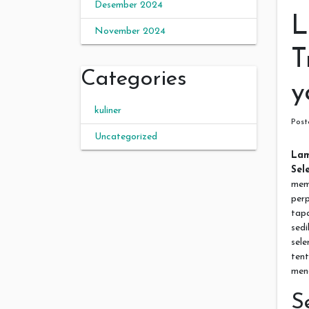
Desember 2024
L
November 2024
T
Categories
y
kuliner
Pos
Uncategorized
Lam
Sel
mem
per
tap
sed
sel
ten
meng
S