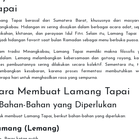
apai
ang Tapai berasal dari Sumatera Barat, khususnya dari masyar
ngkabau. Hidangan ini sering disajikan dalam berbagai acara adat, se
nikahan, khitanan, dan perayaan Idul Fitri. Selain itu, Lamang Tapai 
jadi hidangan favorit saat bulan Ramadan sebagai menu berbuka puasa.
am tradisi Minangkabau, Lamang Tapai memiliki makna filosofis 
dalam. Lemang melambangkan kebersamaan dan gotong royong, ka
ses pembuatannya sering dilakukan secara kolektif. Sementara itu, t
ambangkan kesabaran, karena proses fermentasi membutuhkan w
erapa hari untuk menghasilkan rasa yang sempurna.
ara Membuat Lamang Tapai
. Bahan-Bahan yang Diperlukan
uk membuat Lamang Tapai, berikut bahan-bahan yang diperlukan:
amang (Lemang)
Beras ketan putih