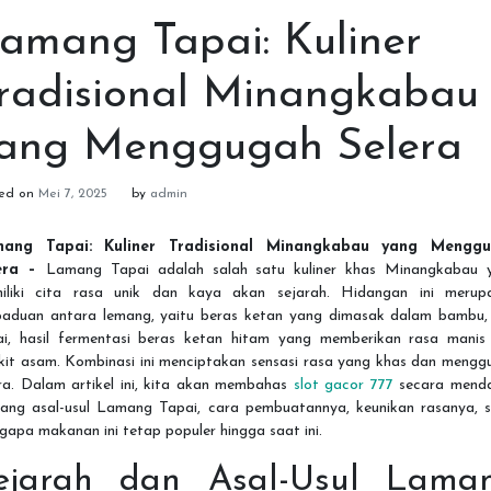
amang Tapai: Kuliner
radisional Minangkabau
ang Menggugah Selera
ted on
Mei 7, 2025
by
admin
ang Tapai: Kuliner Tradisional Minangkabau yang Mengg
era –
Lamang Tapai adalah salah satu kuliner khas Minangkabau 
iliki cita rasa unik dan kaya akan sejarah. Hidangan ini merup
paduan antara lemang, yaitu beras ketan yang dimasak dalam bambu,
ai, hasil fermentasi beras ketan hitam yang memberikan rasa manis
ikit asam. Kombinasi ini menciptakan sensasi rasa yang khas dan mengg
era. Dalam artikel ini, kita akan membahas
slot gacor 777
secara mend
tang asal-usul Lamang Tapai, cara pembuatannya, keunikan rasanya, s
apa makanan ini tetap populer hingga saat ini.
ejarah dan Asal-Usul Lama