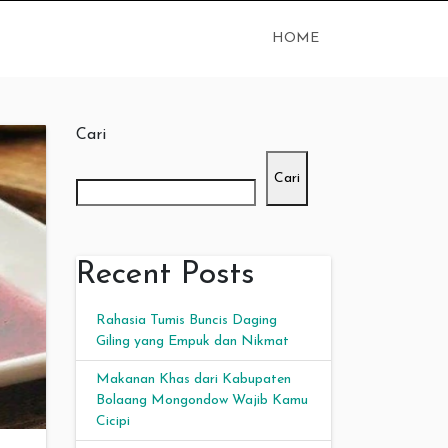
HOME
Cari
Cari
Recent Posts
Rahasia Tumis Buncis Daging
Giling yang Empuk dan Nikmat
Makanan Khas dari Kabupaten
Bolaang Mongondow Wajib Kamu
Cicipi