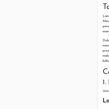
T
Lam
Mina
per
men
Dal
men
pro
mel
beb
C
1
Unt
L